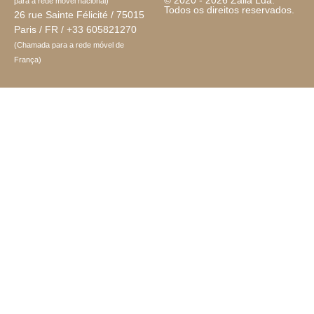
© 2020 - 2026 Zalia Lda.
para a rede móvel nacional)
Todos os direitos reservados.
26 rue Sainte Félicité / 75015
Paris / FR / +33 605821270
(Chamada para a rede móvel de
França)