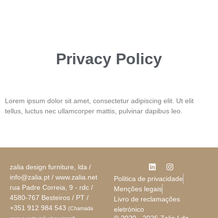
Privacy Policy
Lorem ipsum dolor sit amet, consectetur adipiscing elit. Ut elit
tellus, luctus nec ullamcorper mattis, pulvinar dapibus leo.
zalia design furniture, lda /
info@zalia.pt / www.zalia.net
Politica de privacidade
rua Padre Correia, 9 - rdc /
Menções legais
4580-767 Besteiros / PT /
Livro de reclamações
+351 912 984 543
(Chamada
eletrónico