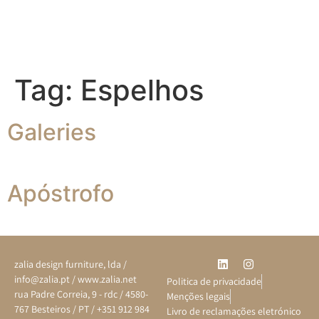
Tag:
Espelhos
Galeries
Apóstrofo
zalia design furniture, lda /
info@zalia.pt / www.zalia.net
Politica de privacidade
rua Padre Correia, 9 - rdc / 4580-
Menções legais
767 Besteiros / PT / +351 912 984
Livro de reclamações eletrónico