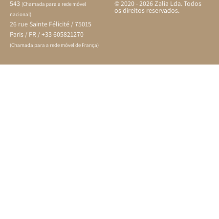
543
© 2020 - 2026 Zalia Lda. Todos
(Chamada para a rede móvel
os direitos reservados.
nacional)
26 rue Sainte Félicité / 75015
Paris / FR / +33 605821270
(Chamada para a rede móvel de França)